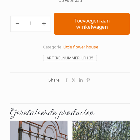
Op voorraad
Little
Toevoegen aan
flower
winkelwagen
house.
aantal
Categorie:
Little flower house
ARTIKELNUMMER:
LFH 35
Share
Gerelateerde producten