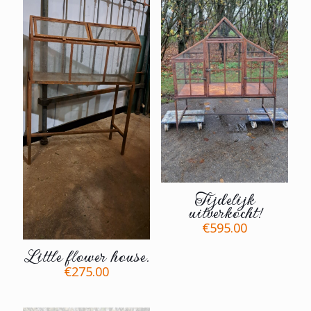
Tijdelijk
uitverkocht!
€
595.00
Little flower house.
€
275.00