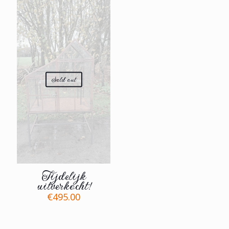
Sold out
Tijdelijk
uitverkocht!
€
495.00