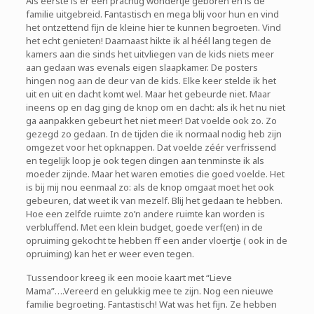
Als eerste is er een prachtig wondertje geboren en is de
familie uitgebreid. Fantastisch en mega blij voor hun en vind
het ontzettend fijn de kleine hier te kunnen begroeten. Vind
het echt genieten! Daarnaast hikte ik al héél lang tegen de
kamers aan die sinds het uitvliegen van de kids niets meer
aan gedaan was evenals eigen slaapkamer. De posters
hingen nog aan de deur van de kids. Elke keer stelde ik het
uit en uit en dacht komt wel. Maar het gebeurde niet. Maar
ineens op en dag ging de knop om en dacht: als ik het nu niet
ga aanpakken gebeurt het niet meer! Dat voelde ook zo. Zo
gezegd zo gedaan. In de tijden die ik normaal nodig heb zijn
omgezet voor het opknappen. Dat voelde zéér verfrissend
en tegelijk loop je ook tegen dingen aan tenminste ik als
moeder zijnde. Maar het waren emoties die goed voelde. Het
is bij mij nou eenmaal zo: als de knop omgaat moet het ook
gebeuren, dat weet ik van mezelf. Blij het gedaan te hebben.
Hoe een zelfde ruimte zo’n andere ruimte kan worden is
verbluffend. Met een klein budget, goede verf(en) in de
opruiming gekocht te hebben ff een ander vloertje ( ook in de
opruiming) kan het er weer even tegen.
Tussendoor kreeg ik een mooie kaart met “Lieve
Mama”….Vereerd en gelukkig mee te zijn. Nog een nieuwe
familie begroeting. Fantastisch! Wat was het fijn. Ze hebben