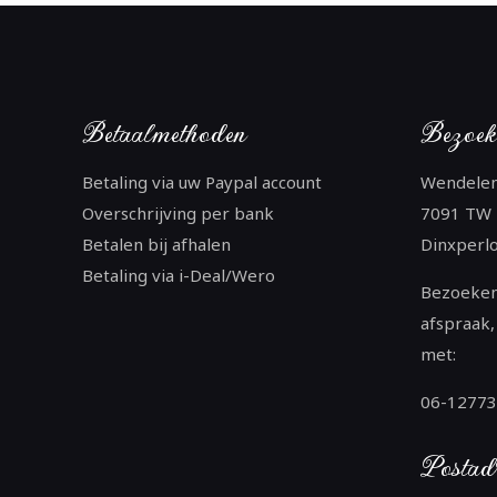
Betaalmethoden
Bezoek
Betaling via uw Paypal account
Wendele
Overschrijving per bank
7091 TW
Betalen bij afhalen
Dinxperl
Betaling via i-Deal/Wero
Bezoeken
afspraak,
met:
06-1277
Postad