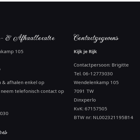
- & Afhaallocatie
Contactgegevens
nkamp 105
Kijk je Rijk
Contactpersoon: Brigitte
o
Tel. 06-12773030
 & afhalen enkel op
Wendelenkamp 105
 neem telefonisch contact op
7091 TW
Dinxperlo
KvK: 67157505
3030
BTW nr: NL002321195B14
res