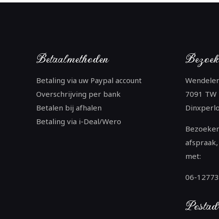
Betaalmethoden
Bezoek
Betaling via uw Paypal account
Wendele
Overschrijving per bank
7091 TW
Betalen bij afhalen
Dinxperl
Betaling via i-Deal/Wero
Bezoeken
afspraak,
met:
06-1277
Postad