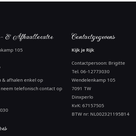
- & Afhaallocatie
Contactgegevens
nkamp 105
Kijk je Rijk
Contactpersoon: Brigitte
o
Tel. 06-12773030
 & afhalen enkel op
Wendelenkamp 105
 neem telefonisch contact op
7091 TW
Dinxperlo
KvK: 67157505
3030
BTW nr: NL002321195B14
res