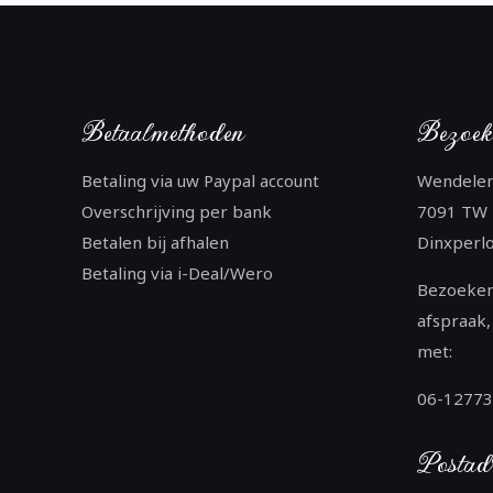
Betaalmethoden
Bezoek
Betaling via uw Paypal account
Wendele
Overschrijving per bank
7091 TW
Betalen bij afhalen
Dinxperl
Betaling via i-Deal/Wero
Bezoeken
afspraak,
met:
06-1277
Postad