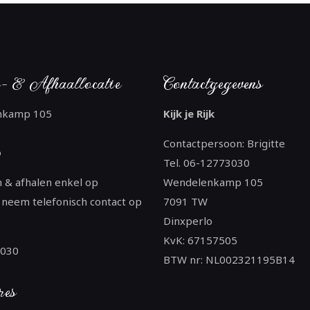
- & Afhaallocatie
Contactgegevens
nkamp 105
Kijk je Rijk
Contactpersoon: Brigitte
o
Tel. 06-12773030
 & afhalen enkel op
Wendelenkamp 105
 neem telefonisch contact op
7091 TW
Dinxperlo
KvK: 67157505
3030
BTW nr: NL002321195B14
res