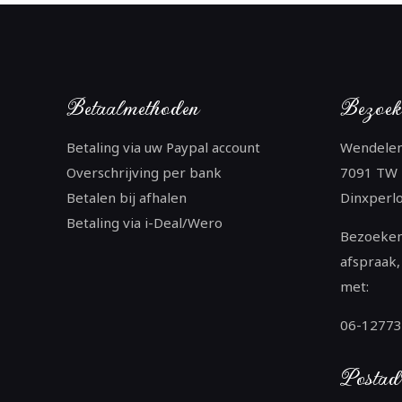
Betaalmethoden
Bezoek
Betaling via uw Paypal account
Wendele
Overschrijving per bank
7091 TW
Betalen bij afhalen
Dinxperl
Betaling via i-Deal/Wero
Bezoeken
afspraak,
met:
06-1277
Postad