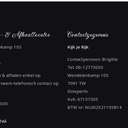
- & Afhaallocatie
Contactgegevens
nkamp 105
Kijk je Rijk
Contactpersoon: Brigitte
o
Tel. 06-12773030
 & afhalen enkel op
Wendelenkamp 105
 neem telefonisch contact op
7091 TW
Dinxperlo
KvK: 67157505
3030
BTW nr: NL002321195B14
res