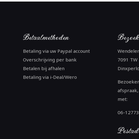
Betaalmethoden
Bezoek
Betaling via uw Paypal account
Wendele
Overschrijving per bank
7091 TW
Betalen bij afhalen
Dinxperl
Betaling via i-Deal/Wero
Bezoeken
afspraak,
met:
06-1277
Postad