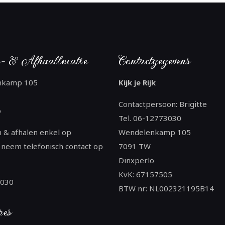
- & Afhaallocatie
Contactgegevens
nkamp 105
Kijk je Rijk
Contactpersoon: Brigitte
o
Tel. 06-12773030
 & afhalen enkel op
Wendelenkamp 105
 neem telefonisch contact op
7091 TW
Dinxperlo
KvK: 67157505
3030
BTW nr: NL002321195B14
res