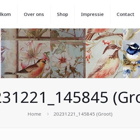
lkom
Over ons
Shop
Impressie
Contact
31221_145845 (Gr
Home
20231221_145845 (Groot)