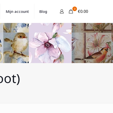
0
€
0.00
Mijn account
Blog
oot)