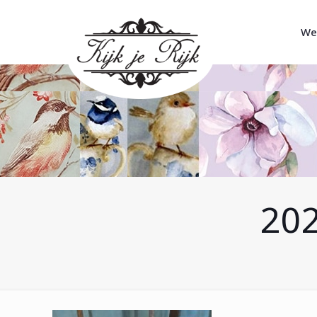
We
202