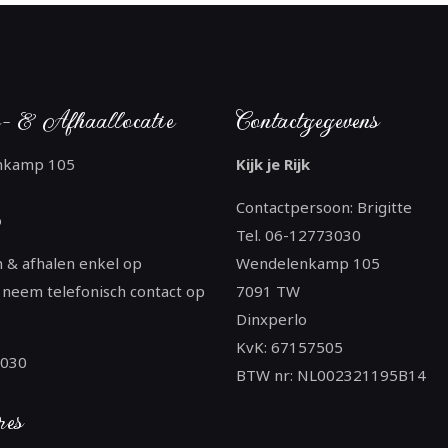
- & Afhaallocatie
Contactgegevens
nkamp 105
Kijk je Rijk
Contactpersoon: Brigitte
o
Tel. 06-12773030
 & afhalen enkel op
Wendelenkamp 105
 neem telefonisch contact op
7091 TW
Dinxperlo
KvK: 67157505
3030
BTW nr: NL002321195B14
res