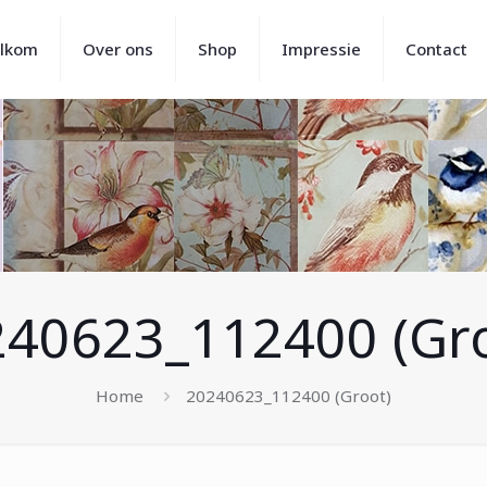
lkom
Over ons
Shop
Impressie
Contact
40623_112400 (Gr
Home
20240623_112400 (Groot)