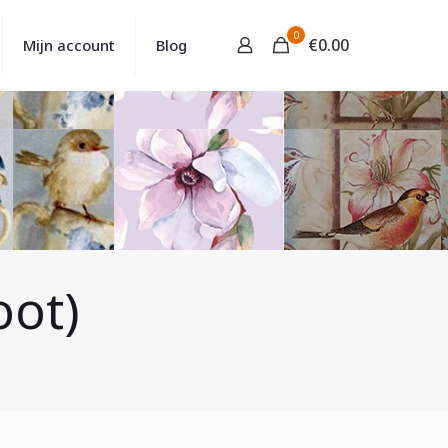
0
€
0.00
Mijn account
Blog
oot)