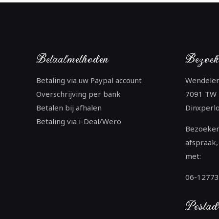
Betaalmethoden
Bezoek
Betaling via uw Paypal account
Wendele
Overschrijving per bank
7091 TW
Betalen bij afhalen
Dinxperl
Betaling via i-Deal/Wero
Bezoeken
afspraak,
met:
06-1277
Postad