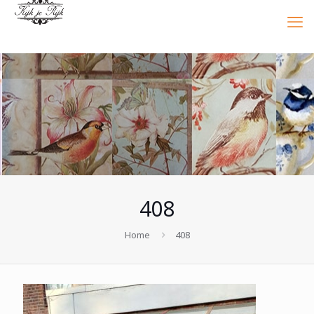
408
Home
408