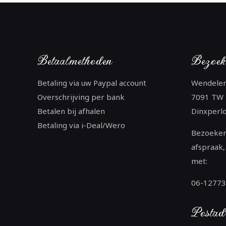
Betaalmethoden
Bezoek
Betaling via uw Paypal account
Wendele
Overschrijving per bank
7091 TW
Betalen bij afhalen
Dinxperl
Betaling via i-Deal/Wero
Bezoeken
afspraak,
met:
06-1277
Postad