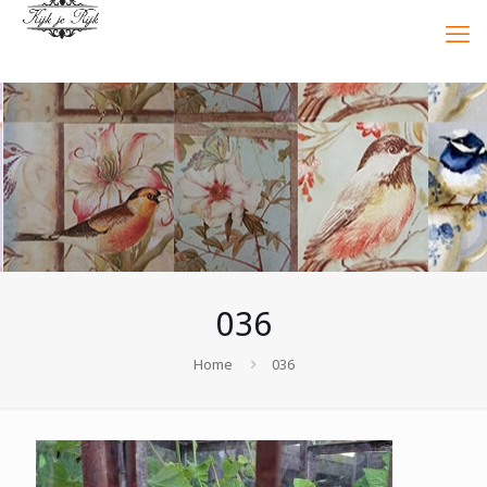
036
Home
036