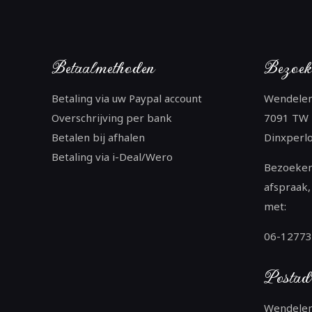
Betaalmethoden
Bezoek
Betaling via uw Paypal account
Wendele
Overschrijving per bank
7091 TW
Betalen bij afhalen
Dinxperl
Betaling via i-Deal/Wero
Bezoeken
afspraak,
met:
06-1277
Postad
Wendele