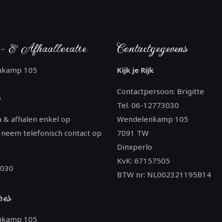
- & Afhaallocatie
Contactgegevens
nkamp 105
Kijk je Rijk
Contactpersoon: Brigitte
o
Tel. 06-12773030
 & afhalen enkel op
Wendelenkamp 105
 neem telefonisch contact op
7091 TW
Dinxperlo
KvK: 67157505
3030
BTW nr: NL002321195B14
res
nkamp 105