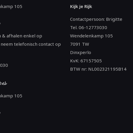
nkamp 105
Kijk je Rijk
Contactpersoon: Brigitte
o
Tel. 06-12773030
 & afhalen enkel op
Wendelenkamp 105
 neem telefonisch contact op
7091 TW
Dinxperlo
KvK: 67157505
3030
BTW nr: NL002321195B14
res
nkamp 105
o