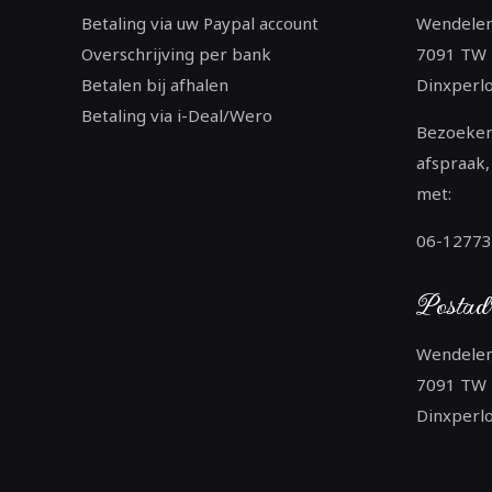
Betaling via uw Paypal account
Wendele
Overschrijving per bank
7091 TW
Betalen bij afhalen
Dinxperl
Betaling via i-Deal/Wero
Bezoeken
afspraak,
met:
06-1277
Postad
Wendele
7091 TW
Dinxperl