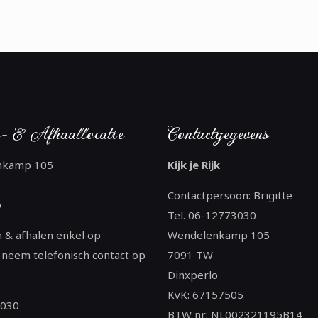
- & Afhaallocatie
Contactgegevens
nkamp 105
Kijk je Rijk
Contactpersoon: Brigitte
o
Tel. 06-12773030
 & afhalen enkel op
Wendelenkamp 105
 neem telefonisch contact op
7091 TW
Dinxperlo
KvK: 67157505
3030
BTW nr: NL002321195B14