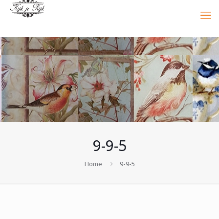
9-9-5
Home
9-9-5