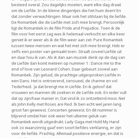
besteed overal. Zou dagelijks moeten, want elke dag draait
om de Liefde. In de kleine dingentjes die het hum doen! En
dat zonder verwachtingen. Maar ook het stilstaan bij de liefde.
De Romantiek die de Liefde met zich mee brengt. Persoonlijk
ligt de Romantiek in de film Pride and Prejudice. Toen ik de
film voor het eerst zag was ik helemaal verkocht en elke keer
geniet ik er weer als ik de film weer aan zet. Pure Romantiek
tussen twee mensen en wat het met zich mee brengt. Heb er
zelfs een poster van gemaakt toen. Straalt zoveel Liefde uit
en daar hou ik van. Als ik dan aan muziek denk op de dag van
de Liefde dan komt meteen op nummer 1 : Dance me to the
end of love van Leonard Cohen. Daar gebeurt zoveel aan
Romantiek. Zijn geluid, de prachtige uitgesproken Liefde in
een Dans. Het is ontroerend, sensueel, de charme en vol
Tederheid. Ja dat brengt me in Liefde. En ik geloof dat
vrouwen en mannen dit zoeken in de Liefde ook. En ieder vult
dat op zijn/haar manier in. Dat vind ik zo ontzettend mooi. Net
als John Kelly met Roses are Red. Ik ben echt wel jaren lang
groot fan geweest. Concerten geweest. En dit nummer is
blijvend omdat hier ook weer het ultieme geluk van
Romantiek wordt uitgedrukt. Lady Gaga met Hold My Hand
ook zo waanzinnig gaaf een soort liefdes verklaring, er zijn
voor de liefde. Prachtig. Allemaal positieve energie, en dat is