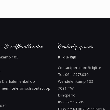
- & Afhaallocatie
Contactgegevens
nkamp 105
Kijk je Rijk
Contactpersoon: Brigitte
o
Tel. 06-12773030
 & afhalen enkel op
Wendelenkamp 105
 neem telefonisch contact op
7091 TW
Dinxperlo
KvK: 67157505
3030
BTW nr: NL002321195B14