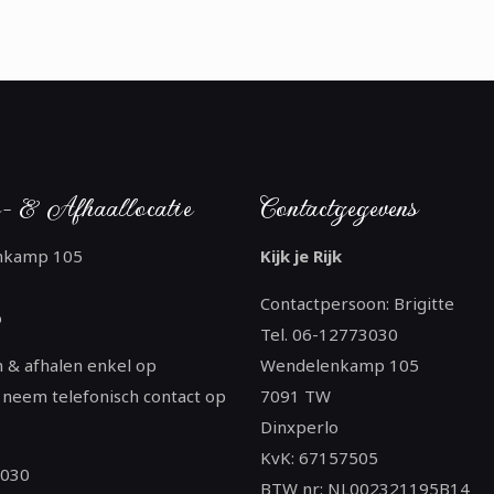
- & Afhaallocatie
Contactgegevens
nkamp 105
Kijk je Rijk
Contactpersoon: Brigitte
o
Tel. 06-12773030
 & afhalen enkel op
Wendelenkamp 105
 neem telefonisch contact op
7091 TW
Dinxperlo
KvK: 67157505
3030
BTW nr: NL002321195B14