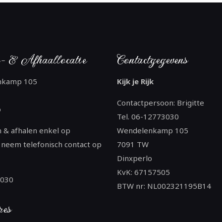
- & Afhaallocatie
Contactgegevens
nkamp 105
Kijk je Rijk
Contactpersoon: Brigitte
o
Tel. 06-12773030
 & afhalen enkel op
Wendelenkamp 105
 neem telefonisch contact op
7091 TW
Dinxperlo
KvK: 67157505
3030
BTW nr: NL002321195B14
res