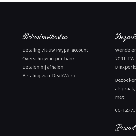
Betaalmethoden
Bezoek
Betaling via uw Paypal account
Wendele
Overschrijving per bank
7091 TW
Betalen bij afhalen
Dinxperl
Betaling via i-Deal/Wero
Bezoeken
afspraak,
met:
06-1277
Postad