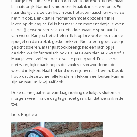
maak je het ff in orde buiten dan kan ik douchen. Ik helemaal
blij natuurlijk. Natuurlijk moeders! Maak ik in orde voor je. En
naar die tijd als ze dan kwam was het automatisch en vond ze
het fijn ook. Denk dat je momenten moet opzoeken in je
leven op de dag zelf al is het maar een moment dat je je even
uit het () gewone vertrekt en iets doet waar je spontaan blij
van wordt. Kan jou het schelen! Ik loop bijv. wel eens naar de
spiegel en dan trek ik gekke bekken. Niet alleen goed voor je
gezicht spieren, maar juist ook brengt het een lach op je
gezicht. Werkt fantastisch ook als iets even niet leuk was of is.
Maar je weet zelf het beste wat je prettig vind. En als je het
niet weet, kijk naar kindjes die vaak vol verwondering de
wereld in kijken. Haal het kind ook in jouw naar boven. Dus ik
hoop dat deze zomer alle kinderen lekker veel buiten kunnen
zijn en natuurlijk wij zelf ook.
Deze dame gaat voor vandaag richting de luikjes sluiten en
morgen weer fris de dag tegemoet gaan. En dat wens ik ieder
toe.
Liefs Brigitte x