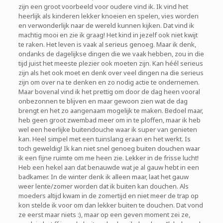
zijn een groot voorbeeld voor oudere vind ik. Ik vind het
heerlijk als kinderen lekker knoeien en spelen, vies worden
en verwonderlijk naar de wereld kunnen kijken. Dat vind ik
machtig mooi en zie ik graag! Het kind in jezelf ook niet kwijt
te raken. Het leven is vaak al serieus genoeg. Maar ik denk,
ondanks de dagelijkse dingen die we vaak hebben, zou in die
tijd juist het meeste plezier ook moeten zijn. Kan héél serieus
zijn als het ook moet en denk over veel dingen na die serieus
zijn om over na te denken en zo nodig actie te ondernemen.
Maar bovenal vind ik het prettig om door de dag heen vooral
onbezonnen te blijven en maar gewoon zien wat de dag
brengt en het zo aangenaam mogelijk te maken. Bedoel maar,
heb geen groot zwembad meer om in te ploffen, maar ik heb
wel een heerlijke buitendouche waar ik super van genieten
kan. Heel simpel met een tuinslang eraan en het werkt. Is
toch geweldig! Ik kan niet snel genoeg buiten douchen waar
ik een fijne ruimte om me heen zie. Lekker in de frisse lucht!
Heb een hekel aan dat benauwde wat je al gauw hebt in een
badkamer. In de winter denk ik alleen maar, laat het gauw
weer lente/zomer worden dat ik buiten kan douchen. Als
moeders altijd kwam in de zomertijd en niet meer de trap op
kon stelde ik voor om dan lekker buiten te douchen. Dat vond
ze eerst maar niets :), maar op een geven moment zei ze,