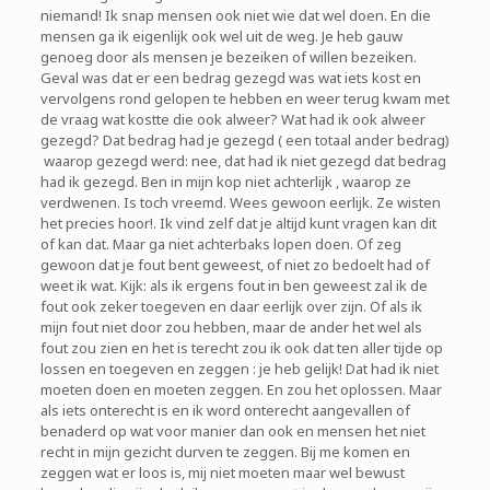
niemand! Ik snap mensen ook niet wie dat wel doen. En die
mensen ga ik eigenlijk ook wel uit de weg. Je heb gauw
genoeg door als mensen je bezeiken of willen bezeiken.
Geval was dat er een bedrag gezegd was wat iets kost en
vervolgens rond gelopen te hebben en weer terug kwam met
de vraag wat kostte die ook alweer? Wat had ik ook alweer
gezegd? Dat bedrag had je gezegd ( een totaal ander bedrag)
waarop gezegd werd: nee, dat had ik niet gezegd dat bedrag
had ik gezegd. Ben in mijn kop niet achterlijk , waarop ze
verdwenen. Is toch vreemd. Wees gewoon eerlijk. Ze wisten
het precies hoor!. Ik vind zelf dat je altijd kunt vragen kan dit
of kan dat. Maar ga niet achterbaks lopen doen. Of zeg
gewoon dat je fout bent geweest, of niet zo bedoelt had of
weet ik wat. Kijk: als ik ergens fout in ben geweest zal ik de
fout ook zeker toegeven en daar eerlijk over zijn. Of als ik
mijn fout niet door zou hebben, maar de ander het wel als
fout zou zien en het is terecht zou ik ook dat ten aller tijde op
lossen en toegeven en zeggen : je heb gelijk! Dat had ik niet
moeten doen en moeten zeggen. En zou het oplossen. Maar
als iets onterecht is en ik word onterecht aangevallen of
benaderd op wat voor manier dan ook en mensen het niet
recht in mijn gezicht durven te zeggen. Bij me komen en
zeggen wat er loos is, mij niet moeten maar wel bewust