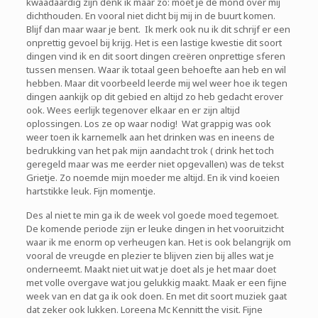
kwaadaardig zijn denk ik maar zo: moet je de mond over mij
dichthouden. En vooral niet dicht bij mij in de buurt komen.
Blijf dan maar waar je bent. Ik merk ook nu ik dit schrijf er een
onprettig gevoel bij krijg. Het is een lastige kwestie dit soort
dingen vind ik en dit soort dingen creëren onprettige sferen
tussen mensen. Waar ik totaal geen behoefte aan heb en wil
hebben. Maar dit voorbeeld leerde mij wel weer hoe ik tegen
dingen aankijk op dit gebied en altijd zo heb gedacht erover
ook. Wees eerlijk tegenover elkaar en er zijn altijd
oplossingen. Los ze op waar nodig! Wat grappig was ook
weer toen ik karnemelk aan het drinken was en ineens de
bedrukking van het pak mijn aandacht trok ( drink het toch
geregeld maar was me eerder niet opgevallen) was de tekst
Grietje. Zo noemde mijn moeder me altijd. En ik vind koeien
hartstikke leuk. Fijn momentje.
Des al niet te min ga ik de week vol goede moed tegemoet.
De komende periode zijn er leuke dingen in het vooruitzicht
waar ik me enorm op verheugen kan. Het is ook belangrijk om
vooral de vreugde en plezier te blijven zien bij alles wat je
onderneemt. Maakt niet uit wat je doet als je het maar doet
met volle overgave wat jou gelukkig maakt. Maak er een fijne
week van en dat ga ik ook doen. En met dit soort muziek gaat
dat zeker ook lukken. Loreena Mc Kennitt the visit. Fijne