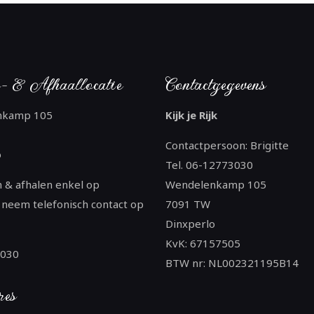
- & Afhaallocatie
Contactgegevens
nkamp 105
Kijk je Rijk
Contactpersoon: Brigitte
o
Tel. 06-12773030
 & afhalen enkel op
Wendelenkamp 105
 neem telefonisch contact op
7091 TW
Dinxperlo
KvK: 67157505
3030
BTW nr: NL002321195B14
res