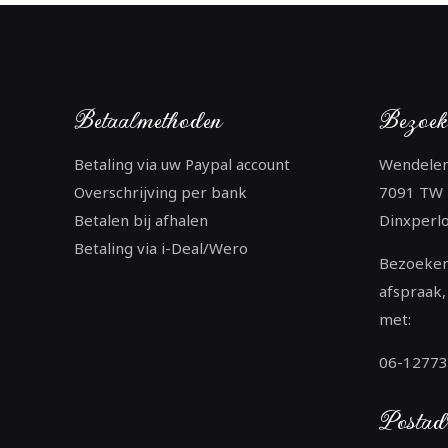
Betaalmethoden
Bezoek
Betaling via uw Paypal account
Wendele
Overschrijving per bank
7091 TW
Betalen bij afhalen
Dinxperl
Betaling via i-Deal/Wero
Bezoeken
afspraak,
met:
06-1277
Postad