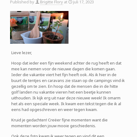
Published by
Brigitte Flory
at
juli 17, 2023
Lieve lezer,
Hoop dat ieder een fijn weekend achter de rug heeft en dat
mee kan nemen voor de nieuwe dagen die komen gaan.
Ieder die vakantie viert het fijn heeft ook. Als ik hier in de
buurt de tentjes en caravans zie staan op de campings vind ik
gezellig om te zien. En hoop dat de mensen die in de hitte
golf landen nu vakantie vieren het een beetje kunnen
uithouden. Ik kijk erg uit naar deze nieuwe week! Ik omarm
het als een speciale week. Ik kwam een tekst tegen die ik al
eens had opgeschreven en weer tegen kwam.
Kruid je gedachten! Creëer fijne momenten want die
momenten worden jouw mooie geschiedenis.
Ook deze foto kwam ik weer tegen en vind dit een