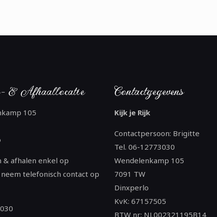
- & Afhaallocatie
Contactgegevens
nkamp 105
Kijk je Rijk
Contactpersoon: Brigitte
o
Tel. 06-12773030
 & afhalen enkel op
Wendelenkamp 105
 neem telefonisch contact op
7091 TW
Dinxperlo
KvK: 67157505
3030
BTW nr: NL002321195B14