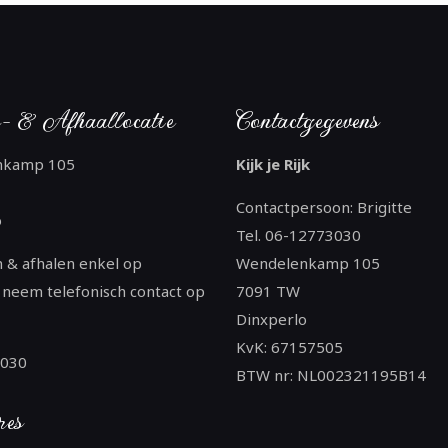
- & Afhaallocatie
Contactgegevens
nkamp 105
Kijk je Rijk
Contactpersoon: Brigitte
o
Tel. 06-12773030
 & afhalen enkel op
Wendelenkamp 105
 neem telefonisch contact op
7091 TW
Dinxperlo
KvK: 67157505
3030
BTW nr: NL002321195B14
res