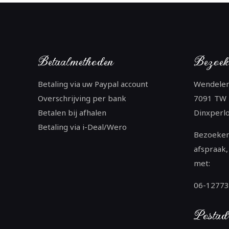
Betaalmethoden
Bezoek
Betaling via uw Paypal account
Wendele
Overschrijving per bank
7091 TW
Betalen bij afhalen
Dinxperl
Betaling via i-Deal/Wero
Bezoeken
afspraak,
met:
06-1277
Postad