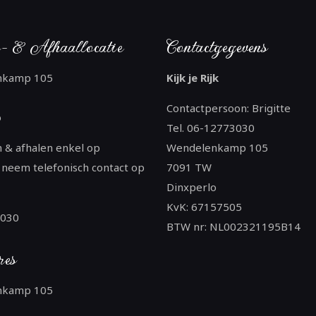
- & Afhaallocatie
Contactgegevens
nkamp 105
Kijk je Rijk
Contactpersoon: Brigitte
o
Tel. 06-12773030
 & afhalen enkel op
Wendelenkamp 105
 neem telefonisch contact op
7091 TW
Dinxperlo
KvK: 67157505
3030
BTW nr: NL002321195B14
res
nkamp 105