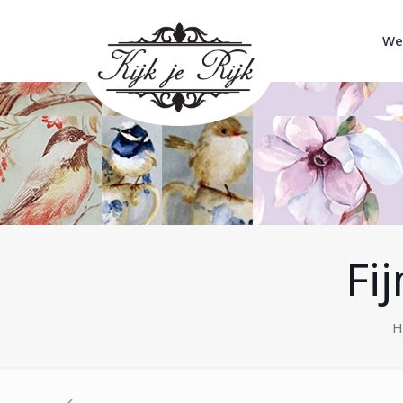
We
Fi
H