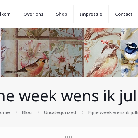
lkom
Over ons
Shop
Impressie
Contact
jne week wens ik jull
ome
Blog
Uncategorized
Fijne week wens ik julli