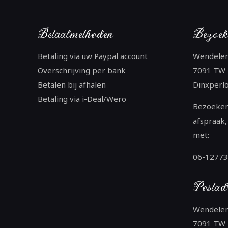
Betaalmethoden
Bezoek
Betaling via uw Paypal account
Wendele
Overschrijving per bank
7091 TW
Betalen bij afhalen
Dinxperl
Betaling via i-Deal/Wero
Bezoeken
afspraak,
met:
06-1277
Postad
Wendele
7091 TW