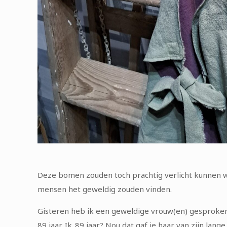
Deze bomen zouden toch prachtig verlicht kunnen wo
mensen het geweldig zouden vinden.
Gisteren heb ik een geweldige vrouw(en) gesproken.
89 jaar. Ik..89 jaar? Nou dat gaf je haar van zijn la