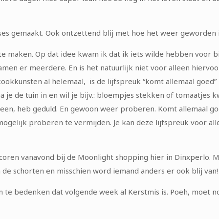
ouses gemaakt. Ook ontzettend blij met hoe het weer geworden i
maken. Op dat idee kwam ik dat ik iets wilde hebben voor bij de
wamen er meerdere. En is het natuurlijk niet voor alleen hiervoo
 kookkunsten al helemaal, is de lijfspreuk “komt allemaal goed
 je de tuin in en wil je bijv.: bloempjes stekken of tomaatjes 
eteen, heb geduld. En gewoon weer proberen. Komt allemaal goe
mogelijk proberen te vermijden. Je kan deze lijfspreuk voor alle
coren vanavond bij de Moonlight shopping hier in Dinxperlo. 
n de schorten en misschien word iemand anders er ook blij van!
n te bedenken dat volgende week al Kerstmis is. Poeh, moet no